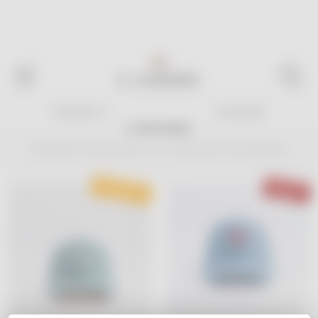
Livraison en France offerte
dès
100€ d'achat*
! 🎉
CHAMAYE
TRIER PAR
FILTRER
Chamaye
Casquettes et accessoires fun et colorés pour toute la famille.
Dernier article
Rupture de
en stock !
stock !