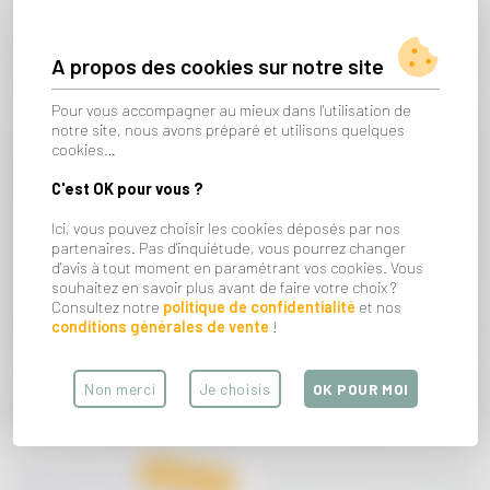
CHAMAYE
CHAMAYE
Casquette coton OLD SCHOOL 9-
Casquette denim BADABOOM
A propos des cookies sur notre site
24 mois (44-49 cm)
BOOM BOOM Adulte (56-61 cm)
33€
39€
Pour vous accompagner au mieux dans l'utilisation de
notre site, nous avons préparé et utilisons quelques
Rupture de
stock !
cookies…
C'est OK pour vous ?
Ici, vous pouvez choisir les cookies déposés par nos
partenaires. Pas d'inquiétude, vous pourrez changer
d'avis à tout moment en paramétrant vos cookies. Vous
souhaitez en savoir plus avant de faire votre choix ?
Consultez notre
politique de confidentialité
et nos
conditions générales de vente
!
CHAMAYE
CHAMAYE
Non merci
Je choisis
OK POUR MOI
Casquette denim BADABOOM
Casquette marinière SUPER COOL
BOOM BOOM 9-24 mois (44-49 cm)
bleu 9-24 mois (44-49 cm)
33€
33€
Dernier article
en stock !