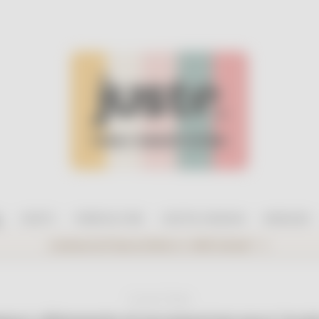
.
.
.
.
E
JOUETS
PUÉRICULTURE
CARTES CADEAUX
MARQUES
Livraison en France offerte
dès
100€ d'achat*
! 🎉
Accueil
/ Mode