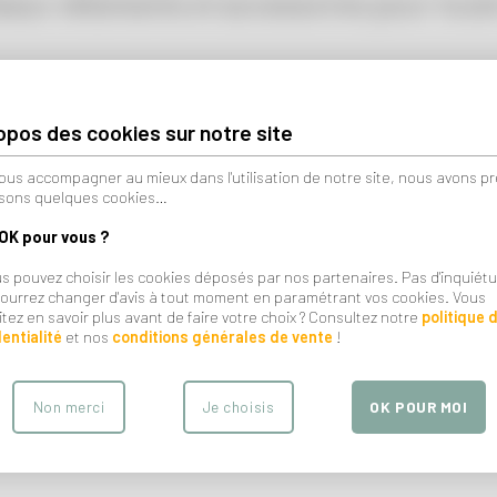
eaux vêtements et accessoires pour toute 
opos des cookies sur notre site
ous accompagner au mieux dans l'utilisation de notre site, nous avons p
lisons quelques cookies…
 OK pour vous ?
ENFANT
BIJOUX
ous pouvez choisir les cookies déposés par nos partenaires. Pas d'inquiét
ourrez changer d'avis à tout moment en paramétrant vos cookies. Vous
tez en savoir plus avant de faire votre choix ? Consultez notre
politique 
entialité
et nos
conditions générales de vente
!
Non merci
Je choisis
OK POUR MOI