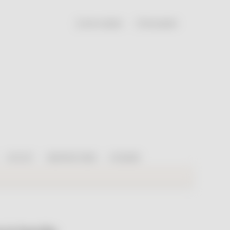
mon compte
.
mon panier
.
.
.
OUTLET
INSPIRATIONS
ATELIERS