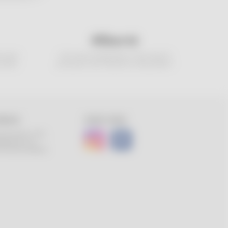
#liberté
e notre
Vous avez changé d'avis ? Vous avez 14
achat.
jours pour nous retourner votre produit !
ADEAUX
SUIVEZ-NOUS
niversaire, noël...
agez avec vos
 liste de cadeaux