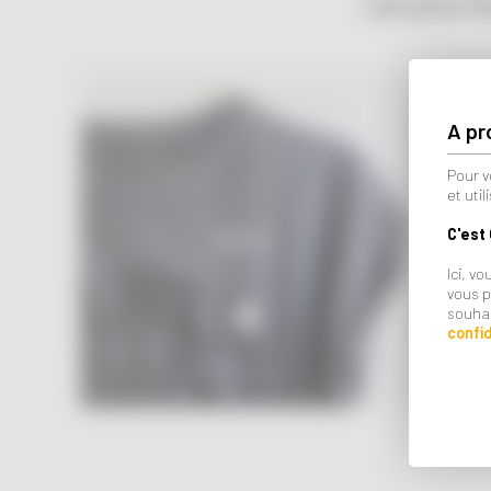
Les plus b
A pr
Pour v
et uti
C'est
ADULTE
Ici, v
vous p
souhai
confid