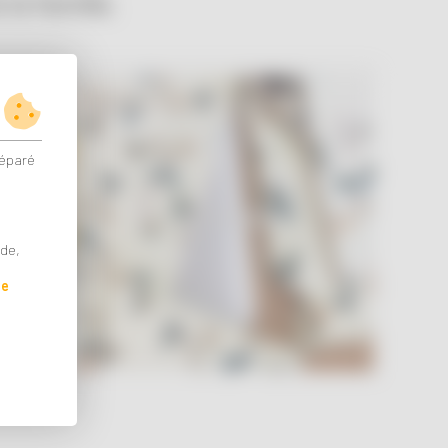
la famille.
réparé
ACCESSOIRES
ude,
de