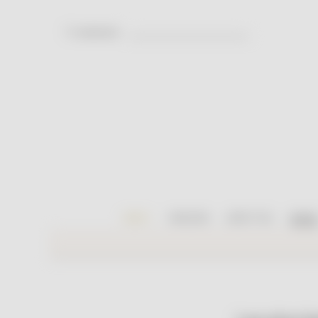
recherche
.
.
.
NEW !
MAISON
LIFESTYLE
MOD