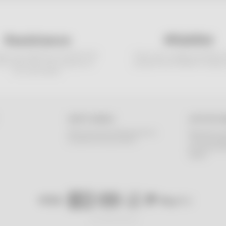
#assistance
#fidélité
ipe vous répond au 04 49 30 21 92
Créez votre compte et profitez d
ous aider dans votre sélection et
programme de fidélité à chaque 
vos commandes.
CARTE CADEAU
LISTE DE C
Offrez tout juste-familystore.fr à
Naissance, an
vos amis et vos proches !
créez et part
proches votre
idéale !
from Sète with love