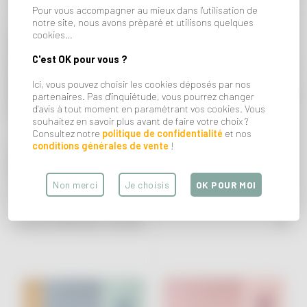
Pour vous accompagner au mieux dans l'utilisation de
notre site, nous avons préparé et utilisons quelques
cookies…
Cap sur l’été avec ces
serviettes de plage à rayures
ultra
tendance en microfibre ! Légères, douces et faciles à glisser
C'est OK pour vous ?
dans un sac, elles sèchent rapidement et vous suivent partout :
plage, piscine, pique-nique ou virée improvisée au soleil. Leur
Ici, vous pouvez choisir les cookies déposés par nos
petit message fun apporte la touche cool qu’on adore pour chiller
partenaires. Pas d'inquiétude, vous pourrez changer
avec style tout l’été.
d'avis à tout moment en paramétrant vos cookies. Vous
souhaitez en savoir plus avant de faire votre choix ?
Consultez notre
politique de confidentialité
et nos
conditions générales de vente
!
La serviette parfaite pour bronzer, rigoler et profiter des
vacances en mode good vibes only.
Non merci
Je choisis
OK POUR MOI
VOUS AIMEREZ AUSSI...