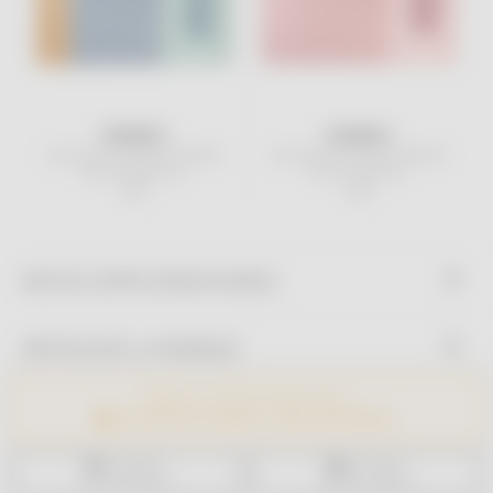
MONNËKA
MONNËKA
Serviette de plage STRIPES
Serviette de plage STRIPES
Blues & Beyond
Bloom & Blush
29€
29€
INFO
S COMPLÉMENTAIRES
INFO
S SUR LA MARQUE
PRODUIT VICTIME DE SON SUCCÉS !
LIVRAISON ET PAIEMENT
ME NOTIFIER QUAND IL SERA DISPONIBLE
AJOUTER À
AJOUTER À
MA LISTE D'ENVIE
MA LISTE CADEAU