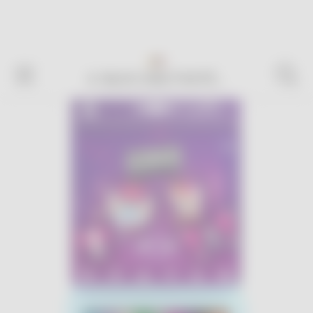
Livraison en France offerte
dès
100€ d'achat*
! 🎉
BLOC D'ACTIVITÉ...