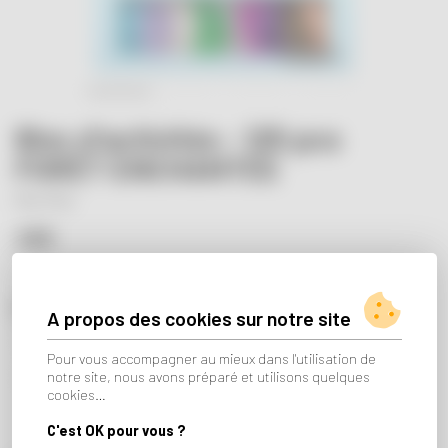
Bloc d'activités - 125 pcs
FORÊT ENCHANTÉE
Plus-Plus
18€
MODÈLE :
A propos des cookies sur notre site
OCÉAN
TRANSPORT
ESPACE
CONTES DE FÉES
Pour vous accompagner au mieux dans l'utilisation de
notre site, nous avons préparé et utilisons quelques
DINOSAURES
FORÊT ENCHANTÉE
cookies…
C'est OK pour vous ?