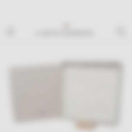
Livraison en France offerte
dès
100€ d'achat*
! 🎉
BOÎTE À EMPREIN...