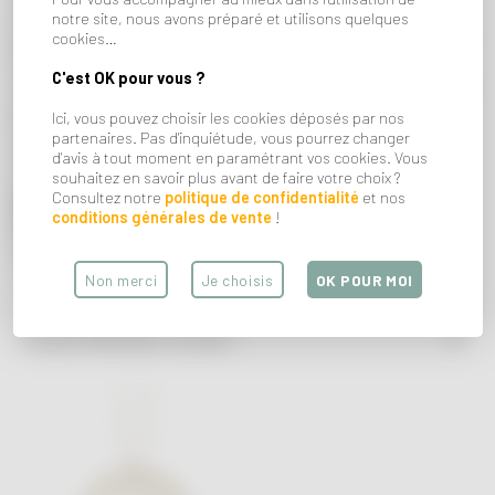
en métal, parfait pour créer des empreintes de mains ou de
notre site, nous avons préparé et utilisons quelques
cookies…
pieds. Avec son design tendance, il s’intègre élégamment dans
la chambre ou toute autre pièce de la maison.
C'est OK pour vous ?
Le kit comprend tout ce dont vous avez besoin : boîte en métal,
pâte hypoallergénique, rouleau en bois, support et guide pour
Ici, vous pouvez choisir les cookies déposés par nos
une création facile. Sûre pour bébé, sans cuisson et à séchage
partenaires. Pas d'inquiétude, vous pourrez changer
rapide, c’est le cadeau parfait pour une naissance ou une baby
d'avis à tout moment en paramétrant vos cookies. Vous
souhaitez en savoir plus avant de faire votre choix ?
shower.
Consultez notre
politique de confidentialité
et nos
Ajoutez une touche personnelle et offrez un souvenir
conditions générales de vente
!
inoubliable !
Existe en plusieurs modèles et coloris.
Non merci
Je choisis
OK POUR MOI
VOUS AIMEREZ AUSSI...