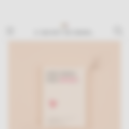
Livraison en France offerte
dès
100€ d'achat*
! 🎉
SACHET DE GRAIN...