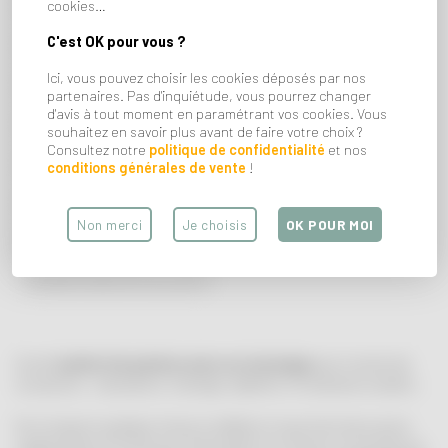
cookies…
BIENVENUE PETITE GRAINE (nigelle)
J'TE KIFFE (basilic)
C'est OK pour vous ?
LA FAMILLE S'AGRANDIT (Cosmos)
Ici, vous pouvez choisir les cookies déposés par nos
ON VA SE MARIER (Fleurs des champs)
partenaires. Pas d'inquiétude, vous pourrez changer
d'avis à tout moment en paramétrant vos cookies. Vous
MAMIE CHÉRIE (Fleurs des champs
PAPI ADORÉ (Persil)
souhaitez en savoir plus avant de faire votre choix ?
Consultez notre
politique de confidentialité
et nos
JOYEUX ANNIVERSAIRE (Fleurs des champs)
MERCI (Basilic)
conditions générales de vente
!
MAMAN TU ES LA MEILLEURE (Pensée)
Non merci
Je choisis
OK POUR MOI
PAPA TU ES LE MEILLEUR (Bleuet)
GRAINES D'AMOUR (Ciboulette)
Un joli
sachet de graines avec un message
pour toutes les
occasions : naissance, mariage, diplôme, fin d'année scolaire...
On a toujours quelque chose à célébrer et quoi de mieux qu'un
cadeau beau et écolo pour faire plaisir en toutes circonstances