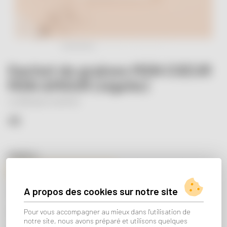
Sachet de graines MON COEUR
MON AMOUR (nigelle)
La fabrique à sachets
4€
MODÈLE :
MON COEUR MON AMOUR (nigelle)
JE T'AIME (calendula)
A propos des cookies sur notre site
VIENS ON SÈME (Fleurs des champs)
PARRAIN D'AMOUR ( bleuets)
MARRAINE D'AMOUR (pensées)
Pour vous accompagner au mieux dans l'utilisation de
notre site, nous avons préparé et utilisons quelques