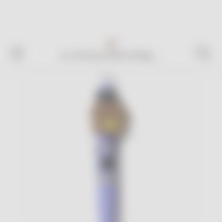
Livraison en France offerte
dès
100€ d'achat*
! 🎉
STYLO POP UP BL...