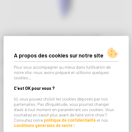
Stylo POP UP BLACK CAT
itotal
A propos des cookies sur notre site
6€
Pour vous accompagner au mieux dans l'utilisation de
notre site, nous avons préparé et utilisons quelques
cookies…
MODÈLE :
C'est OK pour vous ?
CAPYBARA
AXOLUTELY
HIPPO
PANDA
Ici, vous pouvez choisir les cookies déposés par nos
BLACK CAT
ORANGE CAT
partenaires. Pas d'inquiétude, vous pourrez changer
d'avis à tout moment en paramétrant vos cookies. Vous
souhaitez en savoir plus avant de faire votre choix ?
Consultez notre
politique de confidentialité
et nos
conditions générales de vente
!