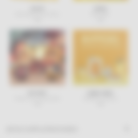
ROLIFE
SMISKI
Nanci Baby Fluffy Party
BIRTHDAY
18€
14€
POP MART
SONNY ANGEL
PUCKY Circus Serie EXPO
HIPPERS Funbarus
15€
16€
INFO
S COMPLÉMENTAIRES