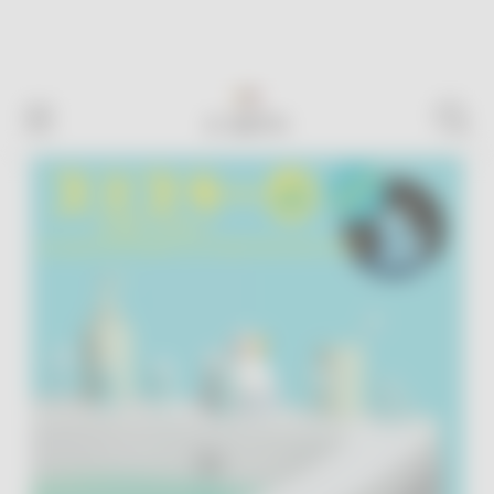
Livraison en France offerte
dès
100€ d'achat*
! 🎉
BATH