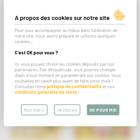
Un cadeau mystère à offrir ou à s'offrir pour une jolie surprise
déco.
A propos des cookies sur notre site
Plusieurs modèles disponibles.
Pour vous accompagner au mieux dans l'utilisation de
Les figurines SMISKI sont vendues dans des boites surprises :
notre site, nous avons préparé et utilisons quelques
vous ne pouvez pas choisir votre personnage. Mais soyez rassuré,
cookies…
ils sont tous adorables.
C'est OK pour vous ?
Ici, vous pouvez choisir les cookies déposés par nos
partenaires. Pas d'inquiétude, vous pourrez changer
VOUS AIMEREZ AUSSI...
d'avis à tout moment en paramétrant vos cookies. Vous
souhaitez en savoir plus avant de faire votre choix ?
Consultez notre
politique de confidentialité
et nos
conditions générales de vente
!
Non merci
Je choisis
OK POUR MOI