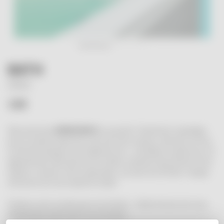
BATH
SMISKI
14€
Découvrez les
SMISKI BATH
, ces petits "fantômes" espiègles
qui se cachent dans les coins de votre maison, derrière un livre,
à côté de la lampe sur la table de nuit... Invisibles en plein jour, ils
apparaissent dès que la nuit tombe, éclairant doucement votre
espace. Laissez-vous surprendre, car avec les Smiski, chaque
rencontre est une surprise totale !
Éclairez votre monde avec les Smiski - Collectionnez-les tous
maintenant avant qu'il n'y en ait plus !